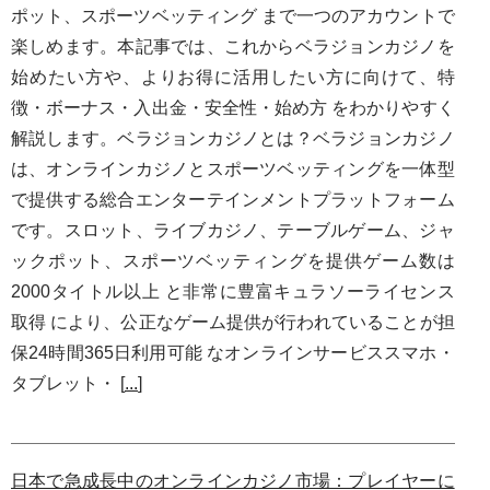
ポット、スポーツベッティング まで一つのアカウントで
楽しめます。本記事では、これからベラジョンカジノを
始めたい方や、よりお得に活用したい方に向けて、特
徴・ボーナス・入出金・安全性・始め方 をわかりやすく
解説します。ベラジョンカジノとは？ベラジョンカジノ
は、オンラインカジノとスポーツベッティングを一体型
で提供する総合エンターテインメントプラットフォーム
です。スロット、ライブカジノ、テーブルゲーム、ジャ
ックポット、スポーツベッティングを提供ゲーム数は
2000タイトル以上 と非常に豊富キュラソーライセンス
取得 により、公正なゲーム提供が行われていることが担
保24時間365日利用可能 なオンラインサービススマホ・
タブレット・ [
...
]
日本で急成長中のオンラインカジノ市場：プレイヤーに