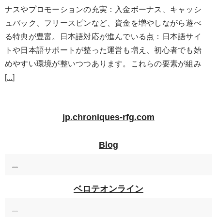
ナスやプロモーションの充実：入金ボーナス、キャッシ
ュバック、フリースピンなど、資金を増やしながら遊べ
る特典が豊富。日本語対応が進んでいる点：日本語サイ
トや日本語サポートが整った運営も増え、初心者でも始
めやすい環境が整いつつあります。これらの要素が組み
[
...
]
jp.chroniques-rfg.com
Blog
...
ベロテオンライン
...