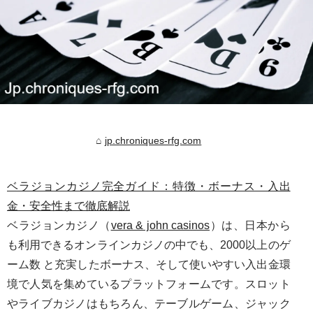
jp.chroniques-rfg.com
ベラジョンカジノ完全ガイド：特徴・ボーナス・入出
金・安全性まで徹底解説
ベラジョンカジノ（
vera & john casinos
）は、日本から
も利用できるオンラインカジノの中でも、2000以上のゲ
ーム数 と充実したボーナス、そして使いやすい入出金環
境で人気を集めているプラットフォームです。スロット
やライブカジノはもちろん、テーブルゲーム、ジャック