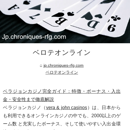
ベロテオンライン
jp.chroniques-rfg.com
ベロテオンライン
ベラジョンカジノ完全ガイド：特徴・ボーナス・入出
金・安全性まで徹底解説
ベラジョンカジノ（
vera & john casinos
）は、日本から
も利用できるオンラインカジノの中でも、2000以上のゲ
ーム数 と充実したボーナス、そして使いやすい入出金環