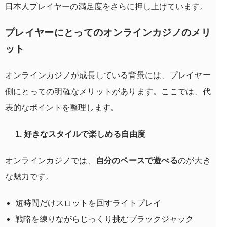
日本人プレイヤーの満足度をさらに押し上げています。
プレイヤーにとってのオンラインカジノのメリ
ット
オンラインカジノが成長している背景には、プレイヤー
側にとっての明確なメリットがあります。ここでは、代
表的なポイントを整理します。
1. 好きなスタイルで楽しめる自由度
オンラインカジノでは、
自分のペースで遊べる
のが大き
な魅力です。
短時間だけスロットを回すライトプレイ
戦略を練りながらじっくり挑むブラックジャック