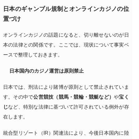
日本のギャンブル規制とオンラインカジノの位
置づけ
オンラインカジノの話題になると、切り離せないのが日
本の法律との関係です。ここでは、現状について事実ベ
ースで整理しておきます。
日本国内のカジノ運営は原則禁止
日本では、刑法により賭博が原則として禁止されていま
す。その中で
公営競技（競馬・競輪・競艇など）
や
宝く
じ
など、特別な法律に基づいて許可されている例外が存
在します。
統合型リゾート（IR）関連法により、今後日本国内に陸