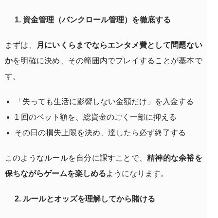
1. 資金管理（バンクロール管理）を徹底する
まずは、
月にいくらまでならエンタメ費として問題ない
か
を明確に決め、その範囲内でプレイすることが基本で
す。
「失っても生活に影響しない金額だけ」を入金する
1 回のベット額を、総資金のごく一部に抑える
その日の損失上限を決め、達したら必ず終了する
このようなルールを自分に課すことで、
精神的な余裕を
保ちながらゲームを楽しめる
ようになります。
2. ルールとオッズを理解してから賭ける