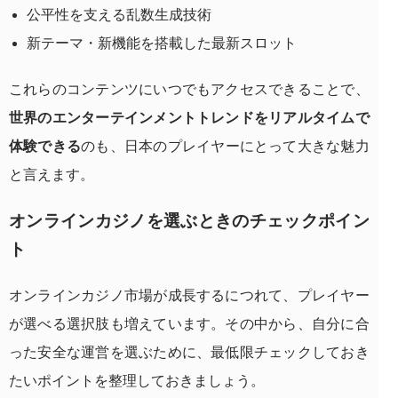
公平性を支える乱数生成技術
新テーマ・新機能を搭載した最新スロット
これらのコンテンツにいつでもアクセスできることで、
世界のエンターテインメントトレンドをリアルタイムで
体験できる
のも、日本のプレイヤーにとって大きな魅力
と言えます。
オンラインカジノを選ぶときのチェックポイン
ト
オンラインカジノ市場が成長するにつれて、プレイヤー
が選べる選択肢も増えています。その中から、自分に合
った安全な運営を選ぶために、最低限チェックしておき
たいポイントを整理しておきましょう。