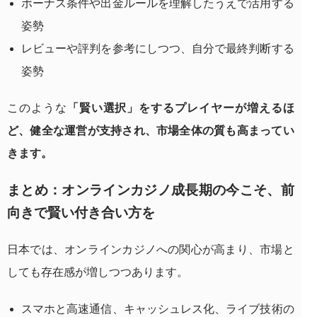
ボーナス条件や出金ルールを理解したうえで活用する
姿勢
レビューや評判を参考にしつつ、自分で最終判断する
姿勢
このような
「賢い選択」をするプレイヤーが増えるほ
ど、健全な運営が支持され、市場全体の質も高まってい
きます。
まとめ：オンラインカジノ成長期の今こそ、前
向きで賢い付き合い方を
日本では、オンラインカジノへの関心が高まり、市場と
しても存在感が増しつつあります。
スマホと高速通信、キャッシュレス化、ライブ技術の