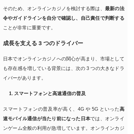
そのため、オンラインカジノを検討する際は、
最新の法
令やガイドラインを自分で確認し、自己責任で判断する
ことが非常に重要です。
成長を支える 3 つのドライバー
日本でオンラインカジノへの関心が高まり、市場として
も存在感を増している背景には、次の 3 つの大きなドラ
イバーがあります。
1. スマートフォンと高速通信の普及
スマートフォンの普及率が高く、4G や 5G といった
高
速モバイル通信が当たり前になった日本
では、オンライ
ンゲーム全般の利用が急増しています。オンラインカジ