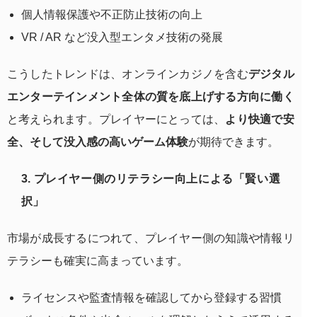
個人情報保護や不正防止技術の向上
VR / AR など没入型エンタメ技術の発展
こうしたトレンドは、オンラインカジノを含む
デジタル
エンターテインメント全体の質を底上げする方向に働く
と考えられます。プレイヤーにとっては、
より快適で安
全、そして没入感の高いゲーム体験
が期待できます。
3. プレイヤー側のリテラシー向上による「賢い選
択」
市場が成長するにつれて、プレイヤー側の知識や情報リ
テラシーも確実に高まっています。
ライセンスや監査情報を確認してから登録する習慣