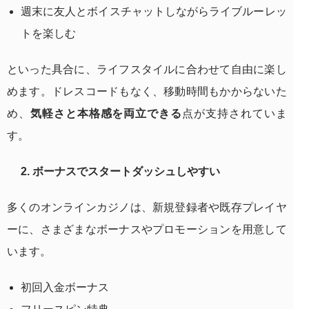
週末に友人とボイスチャットしながらライブルーレッ
トを楽しむ
といった具合に、ライフスタイルに合わせて自由に楽し
めます。ドレスコードもなく、移動時間もかからないた
め、
気軽さと本格感を両立できる
点が支持されていま
す。
2. ボーナスでスタートダッシュしやすい
多くのオンラインカジノは、新規登録者や既存プレイヤ
ーに、さまざまなボーナスやプロモーションを用意して
います。
初回入金ボーナス