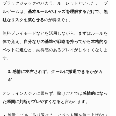
ブラックジャックやバカラ、ルーレットといったテーブ
ルゲームは、
基本ルールやオッズを理解するだけで、無
駄なリスクを減らせる
のが特徴です。
無料プレイモードなどを活用しながら、まずはルールを
体で覚え、
自分なりの基準や戦略を持ってから本格的な
ベットに進む
と、納得感のあるプレイがしやすくなりま
す。
3. 感情に左右されず、クールに撤退できるかがカ
ギ
オンラインカジノに限らず、賭けごとでは
感情的になっ
た瞬間に判断がブレやすくなる
と言われます。
連敗しても「取り返そう」とベット額を急に上げない