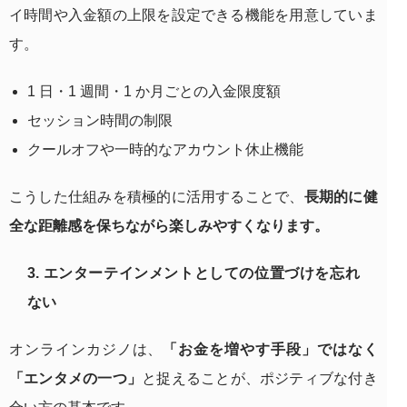
イ時間や入金額の上限を設定できる機能を用意していま
す。
1 日・1 週間・1 か月ごとの入金限度額
セッション時間の制限
クールオフや一時的なアカウント休止機能
こうした仕組みを積極的に活用することで、
長期的に健
全な距離感を保ちながら楽しみやすくなります。
3. エンターテインメントとしての位置づけを忘れ
ない
オンラインカジノは、
「お金を増やす手段」ではなく
「エンタメの一つ」
と捉えることが、ポジティブな付き