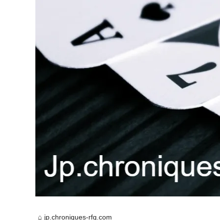
jp.chroniques-rfg.com